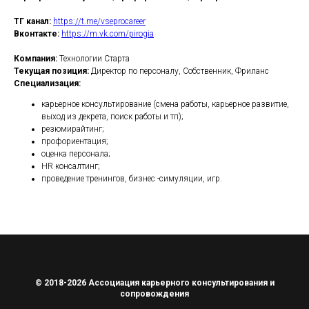
ТГ канал:
https://t.me/vseprocareer
Вконтакте:
https://m.vk.com/pirogia
Компания:
Технологии Старта
Текущая позиция:
Директор по персоналу, Собственник, Фриланс
Специализация:
карьерное консультирование (смена работы, карьерное развитие,
выход из декрета, поиск работы и тп);
резюмирайтинг;
профориентация;
оценка персонала;
HR консалтинг;
проведение тренингов, бизнес -симуляции, игр.
© 2018-2026 Ассоциация карьерного консультирования и
сопровождения