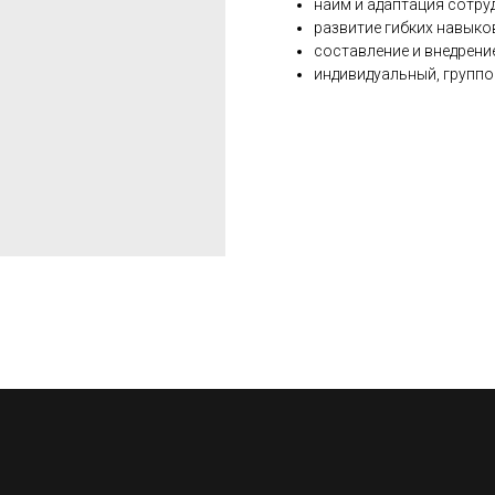
найм и адаптация сотру
развитие гибких навыко
составление и внедрени
индивидуальный, группо