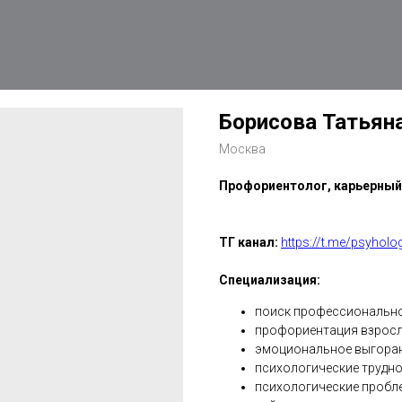
Борисова Татьян
Москва
Профориентолог, карьерный 
ТГ канал:
https://t.me/psyholo
Специализация:
поиск профессионально
профориентация взросл
эмоциональное выгоран
психологические труднос
психологические пробл