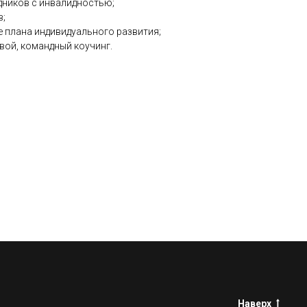
дников с инвалидностью;
в;
е плана индивидуального развития;
вой, командный коучинг.
Наверх