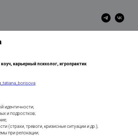
а
коуч, карьерный психолог, игропрактик
g_tatiana_borisova
й идентичности;
ых и подростков;
ие;
ти (страхи, тревоги, кризисные ситуации и др.);
емы при релокации;