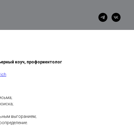
ьерный коуч, профориентолог
rich
исьма;
поиска;
ьным выгоранием;
определение.