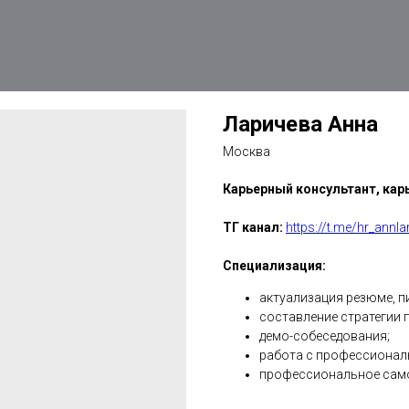
Ларичева Анна
Москва
Карьерный консультант, кар
ТГ канал:
https://t.me/hr_annla
Специализация:
актуализация резюме, п
составление стратегии 
демо-cобеседования;
работа с профессионал
профессиональное само