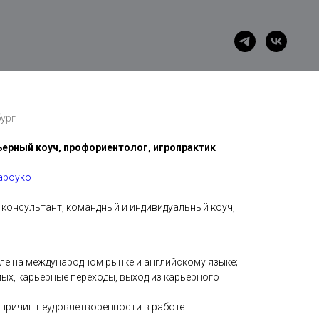
бург
ьерный коуч, профориентолог, игропрактик
iaboyko
консультант, командный и индивидуальный коуч,
сле на международном рынке и английскому языке;
х, карьерные переходы, выход из карьерного
 причин неудовлетворенности в работе.