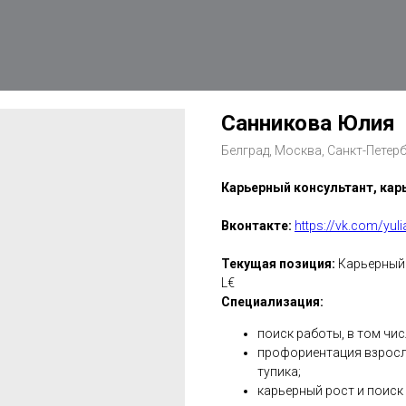
Санникова Юлия
Белград, Москва, Санкт-Петер
Карьерный консультант, кар
Вконтакте:
https://vk.com/yul
Текущая позиция:
Карьерный 
L€
Специализация:
поиск работы, в том чи
профориентация взрослы
тупика;
карьерный рост и поиск