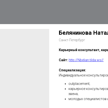
Белянинова Ната
Санкт-Петербург
Карьерный консультант, кар
Сайт:
http://Nbelian.tilda.ws//
Специализация:
Индивидуальное консультиро
outplacement;
карьерное консультиров
звена;
молодых специалистов и