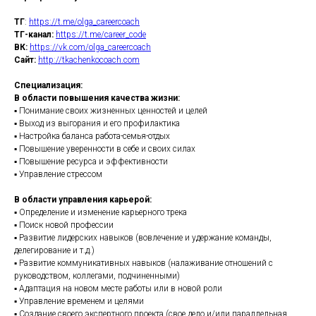
ТГ
:
https://t.me/olga_careercoach
ТГ-канал:
https://t.me/career_code
ВК:
https://vk.com/olga_careercoach
Сайт:
http://tkachenkocoach.com
Специализация:
В области повышения качества жизни:
▪ Понимание своих жизненных ценностей и целей
▪ Выход из выгорания и его профилактика
▪ Настройка баланса работа-семья-отдых
▪ Повышение уверенности в себе и своих силах
▪ Повышение ресурса и эффективности
▪ Управление стрессом
В области управления карьерой:
▪ Определение и изменение карьерного трека
▪ Поиск новой профессии
▪ Развитие лидерских навыков (вовлечение и удержание команды,
делегирование и т.д.)
▪ Развитие коммуникативных навыков (налаживание отношений с
руководством, коллегами, подчиненными)
▪ Адаптация на новом месте работы или в новой роли
▪ Управление временем и целями
▪ Создание своего экспертного проекта (свое дело и/или параллельная