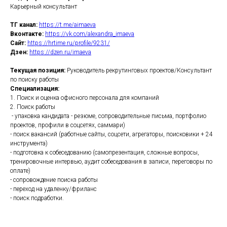
Карьерный консультант
ТГ канал:
https://t.me/aimaeva
Вконтакте:
https://vk.com/alexandra_imaeva
Сайт:
https://hrtime.ru/profile/9231/
Дзен:
https://dzen.ru/imaeva
Текущая позиция:
Руководитель рекрутинговых проектов/Консультант
по поиску работы
Специализация:
1. Поиск и оценка офисного персонала для компаний
2. Поиск работы
- упаковка кандидата - резюме, сопроводительные письма, портфолио
проектов, профили в соцсетях, саммари)
- поиск вакансий (работные сайты, соцсети, агрегаторы, поисковики + 24
инструмента)
- подготовка к собеседованию (самопрезентация, сложные вопросы,
тренировочные интервью, аудит собеседования в записи, переговоры по
оплате)
- сопровождение поиска работы
- переход на удаленку/фриланс
- поиск подработки.