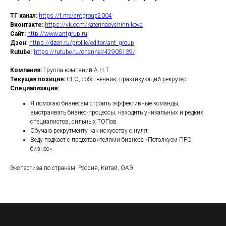
ТГ канал:
https://t.me/antgroup2004
Вконтакте:
https://vk.com/katerinaovchinnikova
Сайт:
http://www.antgrup.ru
Дзен
:
https://dzen.ru/profile/editor/ant_group
Rutube
:
https://rutube.ru/channel/42905139/
Компания:
Группа компаний А.Н.Т.
Текущая позиция:
СЕО, собственник, практикующий рекрутер
Специализация:
Я помогаю бизнесам строить эффективные команды,
выстраивать бизнес-процессы, находить уникальных и редких
специалистов, сильных ТОПов.
Обучаю рекрутменту как искусству с нуля.
Веду подкаст с представителями бизнеса «Потолкуем ПРО
бизнес».
Экспертиза по странам: Россия, Китай, ОАЭ